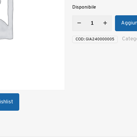
Disponibile
PROTEZIONE
Aggiung
BATTICATENA
TRASPARENTE+ALTRE
PARTI
Categ
COD:
GIA240000005
quantità
shlist