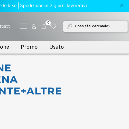
✕
e bike | Spedizione in 2 giorni lavorativi
0
tatti
ione
Promo
Usato
NE
ENA
NTE+ALTRE