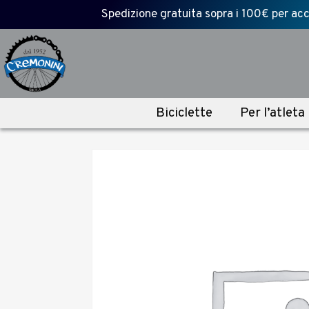
Spedizione gratuita sopra i 100€ per acce
Biciclette
Per l’atleta