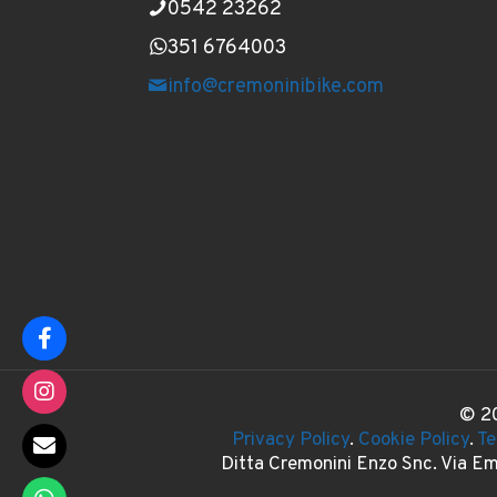
0542 23262
351 6764003
info@cremoninibike.com
© 20
Privacy Policy
.
Cookie Policy
.
Te
Ditta Cremonini Enzo Snc. Via E