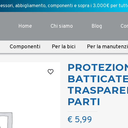
ssori, abbigliamento, componenti e sopra i 3.000€ per tutte l
Home
Chi siamo
Blog
Con
Componenti
Per la bici
Per la manutenz
PROTEZIO
BATTICAT
TRASPARE
PARTI
€
5,99