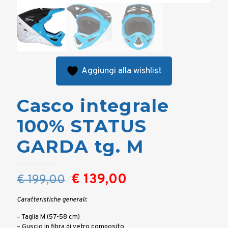
Aggiungi alla wishlist
Casco integrale
100% STATUS
GARDA tg. M
Il
Il
€
139,00
€
199,00
prezzo
prezzo
Caratteristiche generali:
originale
attuale
– Taglia M (57-58 cm)
era:
è:
– Guscio in fibra di vetro composito