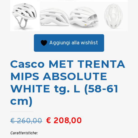
Aggiungi alla wishlist
Casco MET TRENTA
MIPS ABSOLUTE
WHITE tg. L (58-61
cm)
Il
Il
€
208,00
€
260,00
prezzo
prezzo
Caratteristiche: