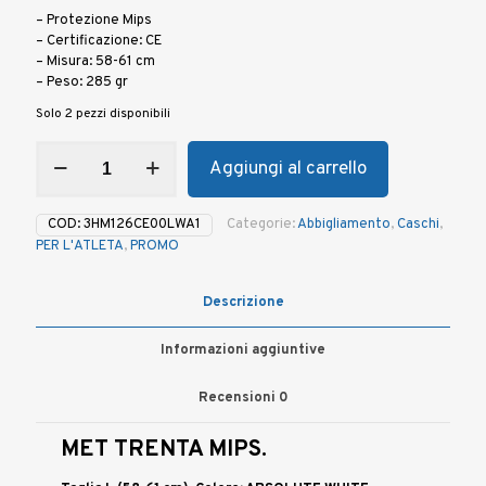
originale
attuale
– Protezione Mips
era:
è:
– Certificazione: CE
€ 260,00.
€ 208,00.
– Misura: 58-61 cm
– Peso: 285 gr
Solo 2 pezzi disponibili
Casco
Aggiungi al carrello
MET
TRENTA
MIPS
COD:
3HM126CE00LWA1
Categorie:
Abbigliamento
,
Caschi
,
ABSOLUTE
PER L'ATLETA
,
PROMO
WHITE
tg.
L
Descrizione
(58-
61
Informazioni aggiuntive
cm)
quantità
Recensioni
0
MET TRENTA MIPS.