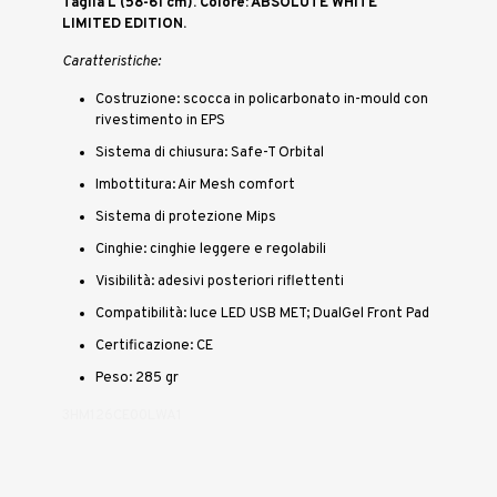
Taglia L (58-61 cm). Colore: ABSOLUTE WHITE
LIMITED EDITION.
Caratteristiche:
Costruzione: scocca in policarbonato in-mould con
rivestimento in EPS
Sistema di chiusura: Safe-T Orbital
Imbottitura: Air Mesh comfort
Sistema di protezione Mips
Cinghie: cinghie leggere e regolabili
Visibilità: adesivi posteriori riflettenti
Compatibilità: luce LED USB MET; DualGel Front Pad
Certificazione: CE
Peso: 285 gr
3HM126CE00LWA1