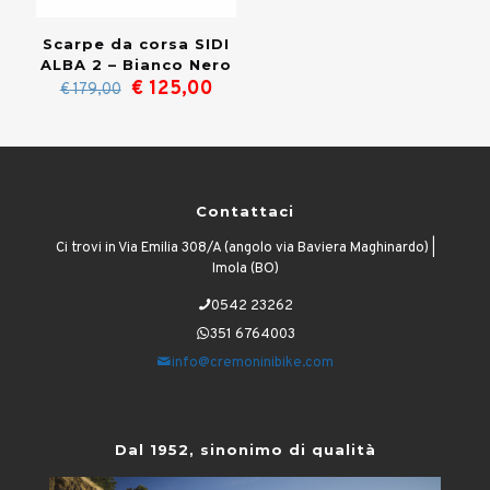
Scarpe da corsa SIDI
ALBA 2 – Bianco Nero
Il
Il
€
125,00
€
179,00
prezzo
prezzo
originale
attuale
era:
è:
€ 179,00.
€ 125,00.
Contattaci
Ci trovi in Via Emilia 308/A (angolo via Baviera Maghinardo) |
Imola (BO)
0542 23262
351 6764003
info@cremoninibike.com
Dal 1952, sinonimo di qualità