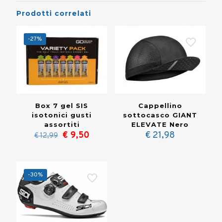
Prodotti correlati
-27%
Box 7 gel SIS
Cappellino
isotonici gusti
sottocasco GIANT
assortiti
ELEVATE Nero
Il
Il
€
9,50
€
21,98
€
12,99
prezzo
prezzo
originale
attuale
era:
è:
€ 12,99.
€ 9,50.
-30%