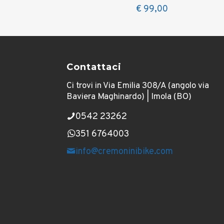
€
99,00
Contattaci
Ci trovi in Via Emilia 308/A (angolo via
Baviera Maghinardo) | Imola (BO)
0542 23262
351 6764003
info@cremoninibike.com