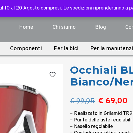
ssori, abbigliamento, componenti e sopra i 3.000€ per tutte l
 dal 10 al 20 Agosto compresi. Le spedizioni riprenderanno a 
 dal 10 al 20 Agosto compresi. Le spedizioni riprenderanno a 
Home
Chi siamo
Blog
Con
Componenti
Per la bici
Per la manutenz
Occhiali B
Bianco/Ne
Il
Il
€
69,00
€
99,95
prezzo
p
– Realizzato in Grilamid TR
originale
a
– Punte delle aste regolabili
era:
è
– Nasello regolabile