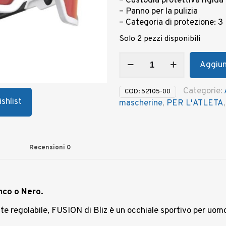
– Custodia protettiva rigida
€ 99,95.
€
– Panno per la pulizia
– Categoria di protezione: 3
Solo 2 pezzi disponibili
Occhiali
Aggiung
BLIZ
FUSION
-
Categorie:
COD:
52105-00
Bianco/Nero
shlist
mascherine
,
PER L'ATLETA
quantità
Recensioni
0
nco o Nero.
regolabile, FUSION di Bliz è un occhiale sportivo per uomo