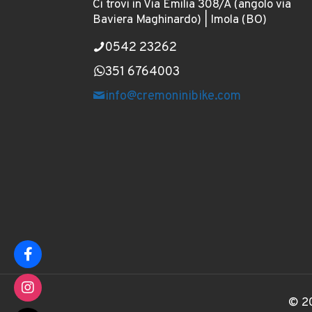
Ci trovi in Via Emilia 308/A (angolo via
Baviera Maghinardo) | Imola (BO)
0542 23262
351 6764003
info@cremoninibike.com
© 20