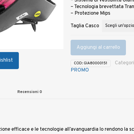
– Sistema di vestibilità Gi
€ 129,99
– Tecnologia brevettata Tr
– Protezione Mips
Taglia Casco
Aggiungi al carrello
shlist
Categor
COD:
GIA80000151
PROMO
Recensioni
0
zione efficace e le tecnologie all’avanguardia lo rendono la s