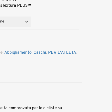
ant CINCH+™
.
€ 89,00.
ansTextura PLUS™
ie:
Abbigliamento
,
Caschi
,
PER L'ATLETA
,
celta comprovata per le cicliste su