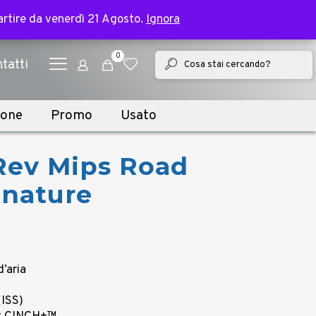
✕
e bike | Spedizione in 2 giorni lavorativi
partire da venerdì 21 Agosto.
partire da venerdì 21 Agosto.
Ignora
Ignora
0
tatti
ione
Promo
Usato
Rev Mips Road
gnature
l
prezzo
d’aria
e
attuale
è:
(ISS)