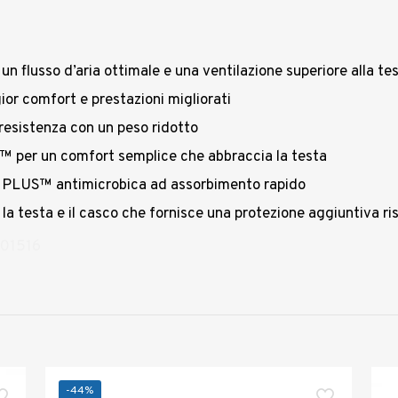
un flusso d’aria ottimale e una ventilazione superiore alla te
or comfort e prestazioni migliorati
 resistenza con un peso ridotto
+™ per un comfort semplice che abbraccia la testa
a PLUS™ antimicrobica ad assorbimento rapido
 la testa e il casco che fornisce una protezione aggiuntiva ri
01516
-44%