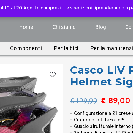
ssori, abbigliamento, componenti e sopra i 3.000€ per tutte l
 dal 10 al 20 Agosto compresi. Le spedizioni riprenderanno a 
 dal 10 al 20 Agosto compresi. Le spedizioni riprenderanno a 
Home
Chi siamo
Blog
Con
Componenti
Per la bici
Per la manutenz
Casco LIV 
Helmet Si
Il
I
€
89,00
€
129,99
prezzo
– Configurazione a 21 prese 
original
– Cinturino in LiteForm™
era:
– Guscio strutturale interno 