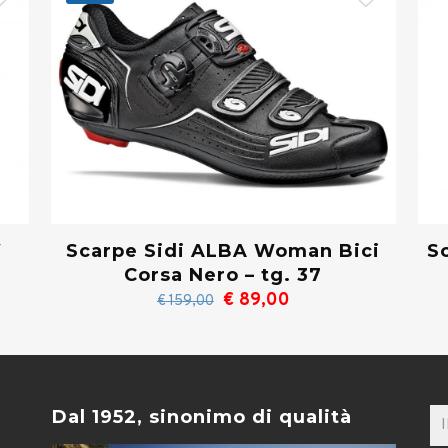
V
S
Scarpe Sidi ALBA Woman Bici
Corsa Nero – tg. 37
Il
Il
€
89,00
€
159,00
prezzo
prezzo
originale
attuale
era:
è:
€ 159,00.
€ 89,00.
Dal 1952, sinonimo di qualità