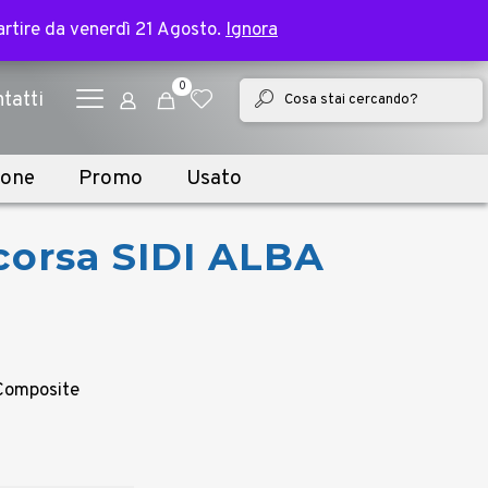
✕
e bike | Spedizione in 2 giorni lavorativi
partire da venerdì 21 Agosto.
partire da venerdì 21 Agosto.
Ignora
Ignora
0
tatti
ione
Promo
Usato
corsa SIDI ALBA
 Composite