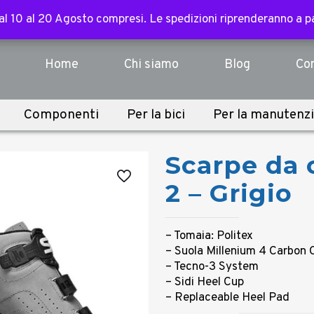
ssori, abbigliamento, componenti e sopra i 3.000€ per tutte l
 dal 10 al 20 Agosto compresi. Le spedizioni riprenderanno a 
 dal 10 al 20 Agosto compresi. Le spedizioni riprenderanno a 
Home
Chi siamo
Blog
Con
Componenti
Per la bici
Per la manutenz
Scarpe da 
2 – Grigio
– Tomaia: Politex
– Suola Millenium 4 Carbon
– Tecno-3 System
– Sidi Heel Cup
– Replaceable Heel Pad