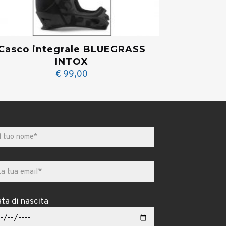
Casco integrale BLUEGRASS
INTOX
€
99,00
ta di nascita