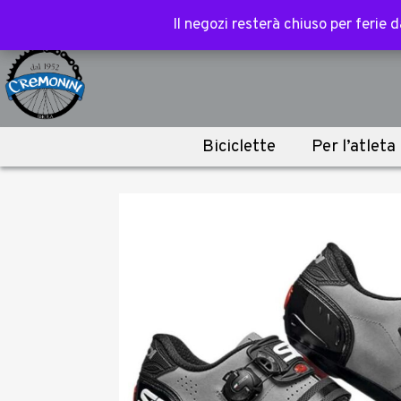
Spedizione gratuita sopra i 100€ per acce
Il negozi resterà chiuso per ferie
Il negozi resterà chiuso per ferie
Biciclette
Per l’atleta