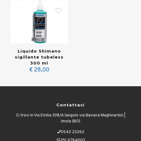
Liquido Shimano
sigillante tubeless
300 ml
€
28,00
Contattaci
Ci trovi in Via Emilia 308/A (angolo via Baviera Maghinardo) |
Imola (BO)
0542 23262
351 6764003