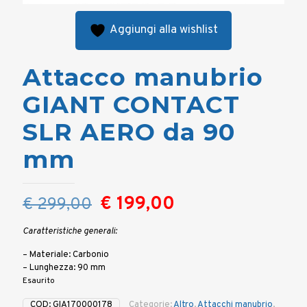
Aggiungi alla wishlist
Attacco manubrio
GIANT CONTACT
SLR AERO da 90
mm
Il
Il
€
199,00
€
299,00
prezzo
prezzo
Caratteristiche generali:
originale
attuale
– Materiale: Carbonio
era:
è:
– Lunghezza: 90 mm
€ 299,00.
€ 199,00.
Esaurito
COD:
GIA170000178
Categorie:
Altro
,
Attacchi manubrio
,