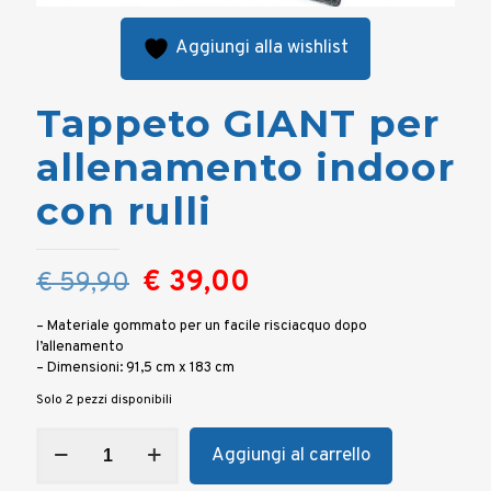
Aggiungi alla wishlist
Tappeto GIANT per
allenamento indoor
con rulli
Il
Il
€
39,00
€
59,90
prezzo
prezzo
– Materiale gommato per un facile risciacquo dopo
originale
attuale
l’allenamento
– Dimensioni: 91,5 cm x 183 cm
era:
è:
Solo 2 pezzi disponibili
€ 59,90.
€ 39,00.
Tappeto
Aggiungi al carrello
GIANT
per