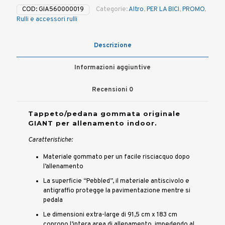
allenamento
COD:
GIA560000019
Categorie:
Altro
,
PER LA BICI
,
PROMO
,
indoor
Rulli e accessori rulli
con
rulli
quantità
Descrizione
Informazioni aggiuntive
Recensioni
0
Tappeto/pedana gommata originale
GIANT per allenamento indoor.
Caratteristiche:
Materiale gommato per un facile risciacquo dopo
l’allenamento
La superficie “Pebbled”, il materiale antiscivolo e
antigraffio protegge la pavimentazione mentre si
pedala
Le dimensioni extra-large di 91,5 cm x 183 cm
coprono l’intera area di allenamento, impedendo al