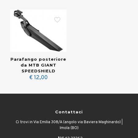
Parafango posteriore
da MTB GIANT
SPEEDSHIELD
€
12,00
Contattaci
Ci trovi in Via Emilia 308/A (angolo via Baviera Maghinardo) |
Imola (BO)