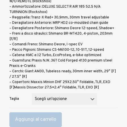
W/O REMOTE (Rockshox)
– Ammortizzatore: DELUXE SELECT R AIR 185 52.5 N/A
TURNNION (Rockshox)
– Reggisella: Tranz-X Rad+ 30,9mm, 30mm travel adjustable
– Deragliatore Anteriore: MRP HD2 co-moulded chain guide
– Deragliatore Posteriore: Shimano Deore 12-speed, Shadow+
– Freni a disco idraulici: Shimano BR-MT420, 4-piston, 203mm
[F/R]
– Comandi Freno: Shimano Deore, I-spec EV
– Pacco Pignoni: Shimano CS-M6100-12, 10-51T, 12-speed
– Catena: KMC e.12 Turbo, EcoProteq, e-bike optimized
– Guarnitura: Praxis N.W. 36T Cold Forged 4130 premium steel
Praxis e-Cranks
– Cerchi: Giant AM30, Tubeless ready, 30mm inner width, 29″ [F]
/ 27.5″ [R]
– Copertoni: Maxxis Minion DHF 29X2.50″ Foldable, TLR, EXO
[F]Maxxis Dissector 27.5×2.4″ Foldable, TLR, EXO [R]
Taglia
Aggiungi al carrello