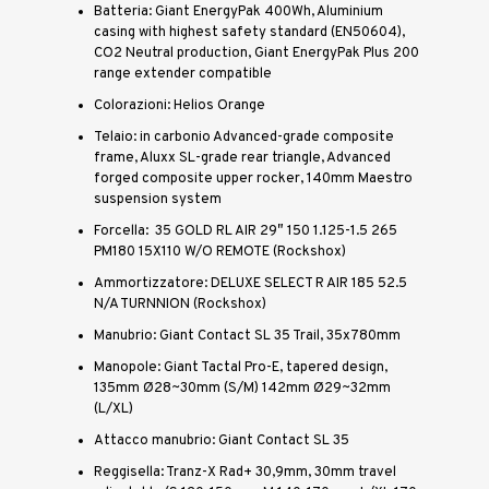
Batteria: Giant EnergyPak 400Wh, Aluminium
casing with highest safety standard (EN50604),
CO2 Neutral production, Giant EnergyPak Plus 200
range extender compatible
Colorazioni: Helios Orange
Telaio: in carbonio Advanced-grade composite
frame, Aluxx SL-grade rear triangle, Advanced
forged composite upper rocker, 140mm Maestro
suspension system
Forcella: 35 GOLD RL AIR 29″ 150 1.125-1.5 265
PM180 15X110 W/O REMOTE (Rockshox)
Ammortizzatore: DELUXE SELECT R AIR 185 52.5
N/A TURNNION (Rockshox)
Manubrio: Giant Contact SL 35 Trail, 35x780mm
Manopole: Giant Tactal Pro-E, tapered design,
135mm Ø28~30mm (S/M) 142mm Ø29~32mm
(L/XL)
Attacco manubrio: Giant Contact SL 35
Reggisella: Tranz-X Rad+ 30,9mm, 30mm travel