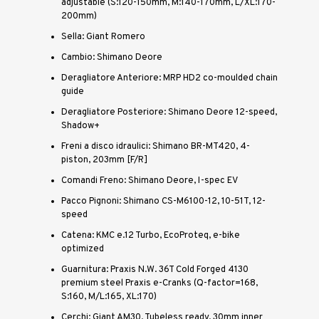
adjustable (S:120-150mm, M:140-170mm, L/XL:170-
200mm)
Sella: Giant Romero
Cambio: Shimano Deore
Deragliatore Anteriore: MRP HD2 co-moulded chain
guide
Deragliatore Posteriore: Shimano Deore 12-speed,
Shadow+
Freni a disco idraulici: Shimano BR-MT420, 4-
piston, 203mm [F/R]
Comandi Freno: Shimano Deore, I-spec EV
Pacco Pignoni: Shimano CS-M6100-12, 10-51T, 12-
speed
Catena: KMC e.12 Turbo, EcoProteq, e-bike
optimized
Guarnitura: Praxis N.W. 36T Cold Forged 4130
premium steel Praxis e-Cranks (Q-factor=168,
S:160, M/L:165, XL:170)
Cerchi: Giant AM30, Tubeless ready, 30mm inner