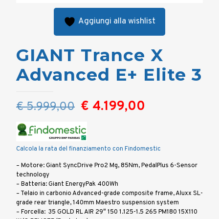
Aggiungi alla wishlist
GIANT Trance X
Advanced E+ Elite 3
Il
Il
€
4.199,00
€
5.999,00
prezzo
prezzo
originale
attuale
era:
è:
Calcola la rata del finanziamento con Findomestic
€ 5.999,00.
€ 4.199,00.
– Motore: Giant SyncDrive Pro2 Mg, 85Nm, PedalPlus 6-Sensor
technology
– Batteria: Giant EnergyPak 400Wh
– Telaio in carbonio Advanced-grade composite frame, Aluxx SL-
grade rear triangle, 140mm Maestro suspension system
– Forcella: 35 GOLD RL AIR 29″ 150 1.125-1.5 265 PM180 15X110