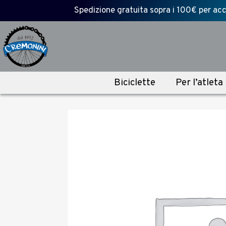
Spedizione gratuita sopra i 100€ per acce
Biciclette
Per l’atleta