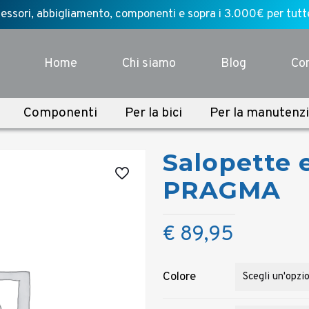
ssori, abbigliamento, componenti e sopra i 3.000€ per tutte l
Home
Chi siamo
Blog
Con
Componenti
Per la bici
Per la manutenz
Salopette 
PRAGMA
€
89,95
Colore