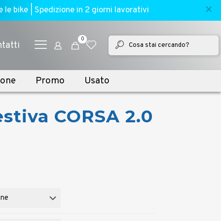
✕
e bike | Spedizione in 2 giorni lavorativi
0
tatti
ione
Promo
Usato
estiva CORSA 2.0