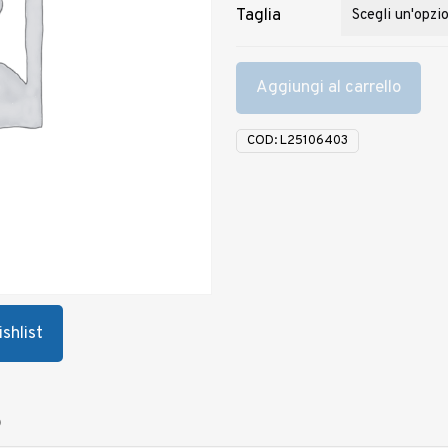
Taglia
Aggiungi al carrello
COD:
L25106403
shlist
0