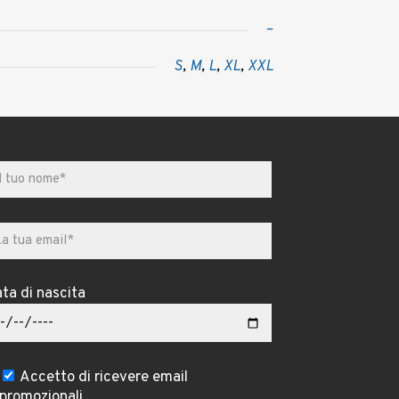
–
S
,
M
,
L
,
XL
,
XXL
ta di nascita
Accetto di ricevere email
promozionali